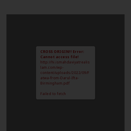
CROSS ORIGIN!!
Error:
Cannot access file!
http://hi.ismahdaviyatrealis
lam.com/wp-
content/uploads/2022/09/F
atwa-from-Darul-Ifta-
Birmingham.pdf
Failed to fetch