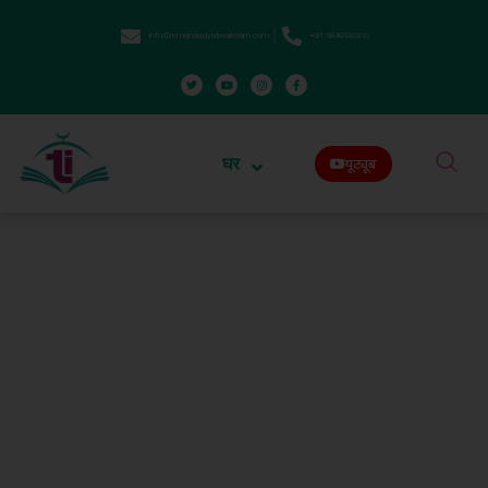
info@ismahdaviyatrealislam.com
+91 9849330310
घर
यूट्यूब
Home
दारुल आईएफटीए बर्मिंघम यूके से