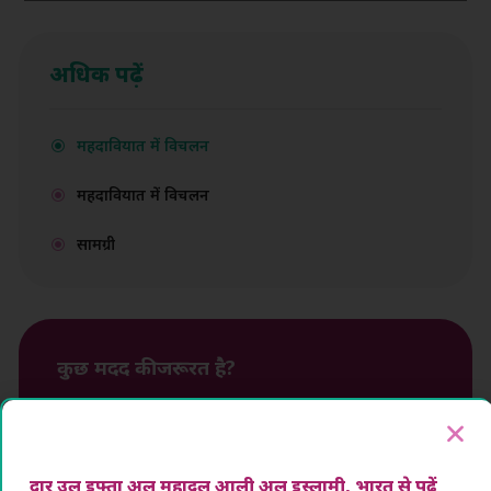
अधिक पढ़ें
महदावियात में विचलन
महदावियात में विचलन
सामग्री
कुछ मदद की जरूरत है?
हम आपकी मदद करने के लिए हमेशा यहां हैं।
संपर्क करना
दार उल इफ्ता अल महादुल आली अल इस्लामी, भारत से पढ़ें